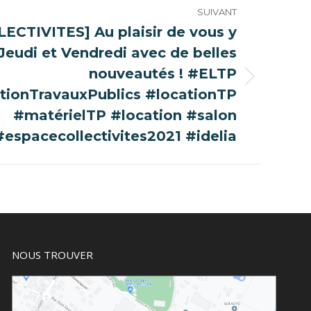
SUIVANT
ECTIVITES] Au plaisir de vous y
Jeudi et Vendredi avec de belles
nouveautés ! #ELTP
tionTravauxPublics #locationTP
#matérielTP #location #salon
#espacecollectivites2021 #idelia
NOUS TROUVER