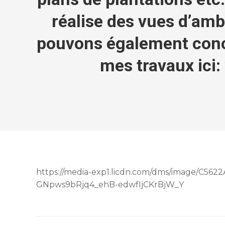
réalise des vues d’amb
pouvons également conce
mes travaux ici
https://media-exp1.licdn.com/dms/image/C5
GNpws9bRjq4_ehB-edwfIjCKrBjW_Y