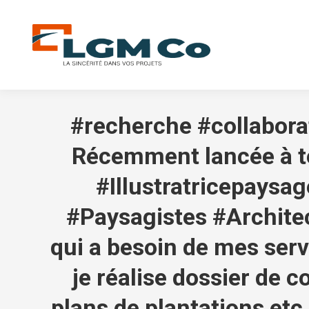
#recherche #collaborat
Récemment lancée à te
#Illustratricepaysag
#Paysagistes #Architec
qui a besoin de mes ser
je réalise dossier de 
plans de plantations etc