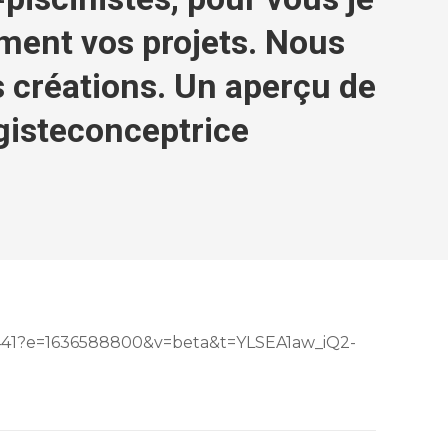
ement vos projets. Nous
 créations. Un aperçu de
gisteconceptrice
7441?e=1636588800&v=beta&t=YLSEA1aw_iQ2-