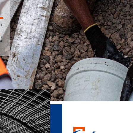
us
ux
ur