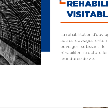
RÉ
VISITAB
La réhabilitation d’ouvra
autres ouvrages enterr
ouvrages subissant le 
réhabiliter structurel
leur durée de vie.