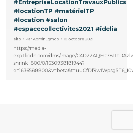
#EntrepriseLocationTravauxPublics
#locationTP #matérielTP
#location #salon
#espacecollectivites2021 #idelia
eltp
Par
AdminLgmco
10 octobre 2021
https://media-
exp1.licdn.com/dms/image/C4D22AQE0781LtDAzlw
shrink_800/0/1630938181944?
e=1636588800&v=beta&t=uuCfDf9wIWpsg5T6_I0