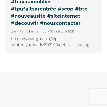
#travauxpublics
#tpufaitsarentrée #scop #btp
#nouveausite #siteinternet
#decouvrir #nouscontacter
tpu
Par
AdminLgmco
10 octobre 2021
https://www.lgmco.fr/wp-
content/uploads/2021/10/default_tpu.jpg